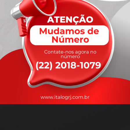
A
rapidez
que você precisa,
com a qualidade que você
merece
.
Nossos motoristas são treinados para garantir a máxima
segurança
durante o transporte, com rastreamento em tempo real.