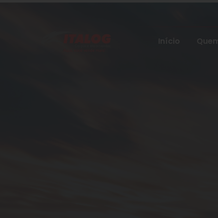
Início
Quem