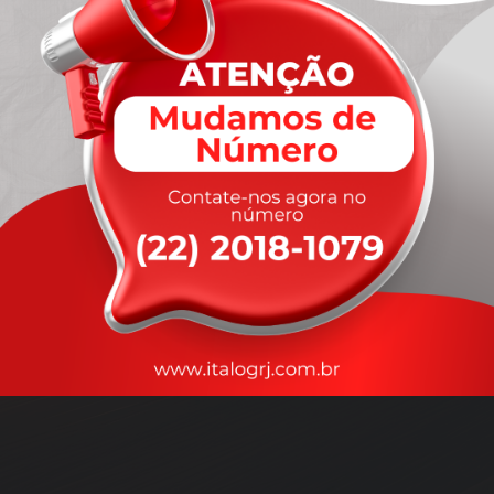
A
rapidez
que você precisa,
com a qualidade que você
merece
.
Nossos motoristas são treinados para garantir a máxima
segurança
durante o transporte, com rastreamento em tempo real.