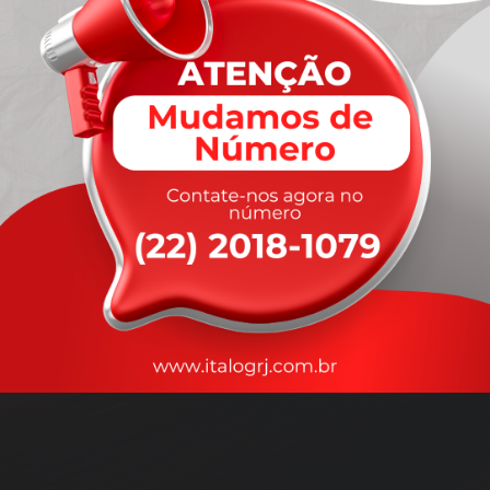
A
rapidez
que você precisa,
com a qualidade que você
merece
.
Nossos motoristas são treinados para garantir a máxima
segurança
durante o transporte, com rastreamento em tempo real.