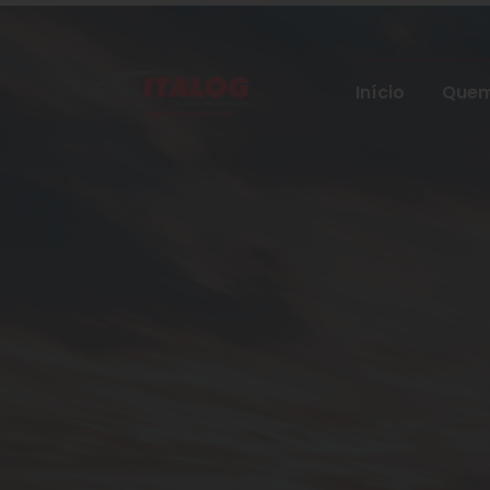
Início
Quem