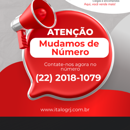
A
rapidez
que você precisa,
com a qualidade que você
merece
.
Nossos motoristas são treinados para garantir a máxima
segurança
durante o transporte, com rastreamento em tempo real.