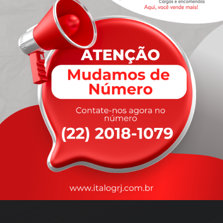
A
rapidez
que você precisa,
com a qualidade que você
merece
.
Nossos motoristas são treinados para garantir a máxima
segurança
durante o transporte, com rastreamento em tempo real.