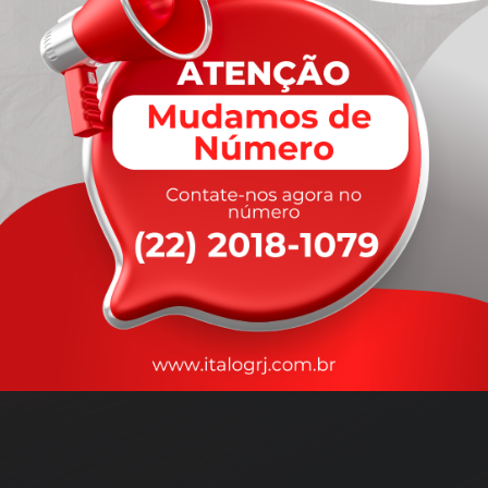
A
rapidez
que você precisa,
com a qualidade que você
merece
.
Nossos motoristas são treinados para garantir a máxima
segurança
durante o transporte, com rastreamento em tempo real.