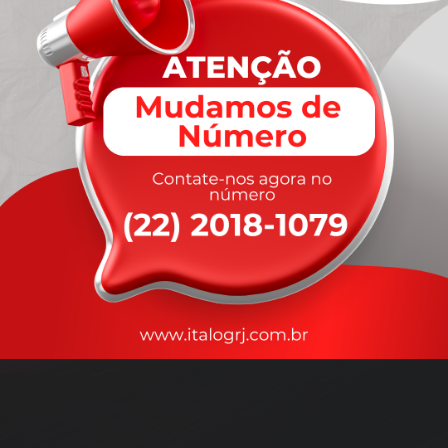
A
rapidez
que você precisa,
com a qualidade que você
merece
.
Nossos motoristas são treinados para garantir a máxima
segurança
durante o transporte, com rastreamento em tempo real.