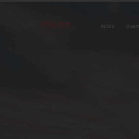
Início
Quem