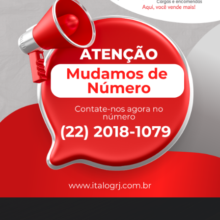
A
rapidez
que você precisa,
com a qualidade que você
merece
.
Nossos motoristas são treinados para garantir a máxima
segurança
durante o transporte, com rastreamento em tempo real.