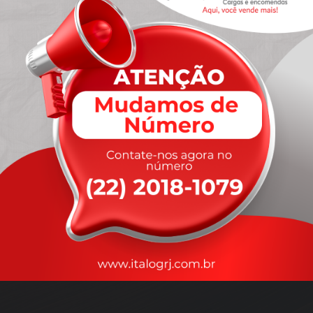
A
rapidez
que você precisa,
com a qualidade que você
merece
.
Nossos motoristas são treinados para garantir a máxima
segurança
durante o transporte, com rastreamento em tempo real.