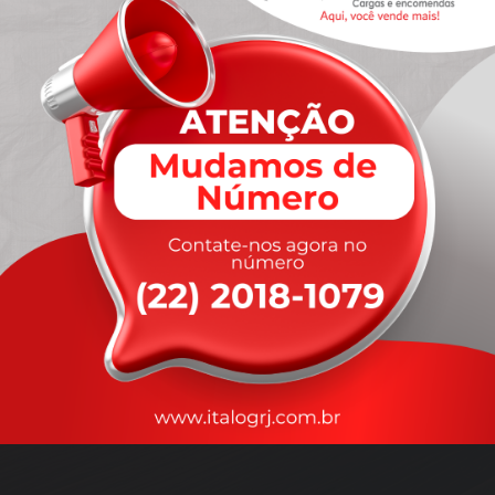
A
rapidez
que você precisa,
com a qualidade que você
merece
.
Nossos motoristas são treinados para garantir a máxima
segurança
durante o transporte, com rastreamento em tempo real.