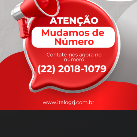
A
rapidez
que você precisa,
com a qualidade que você
merece
.
Nossos motoristas são treinados para garantir a máxima
segurança
durante o transporte, com rastreamento em tempo real.