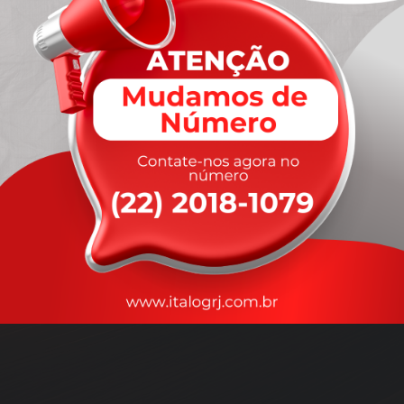
A
rapidez
que você precisa,
com a qualidade que você
merece
.
Nossos motoristas são treinados para garantir a máxima
segurança
durante o transporte, com rastreamento em tempo real.