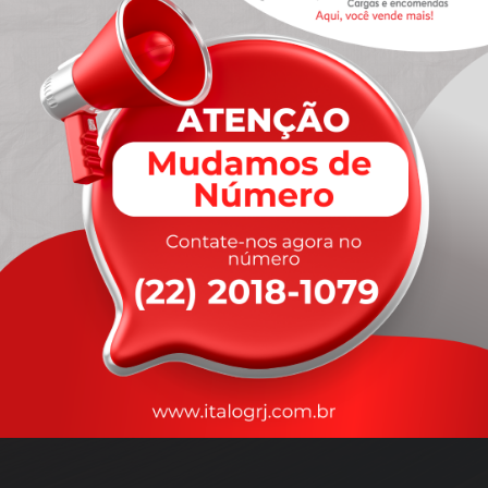
A
rapidez
que você precisa,
com a qualidade que você
merece
.
Nossos motoristas são treinados para garantir a máxima
segurança
durante o transporte, com rastreamento em tempo real.