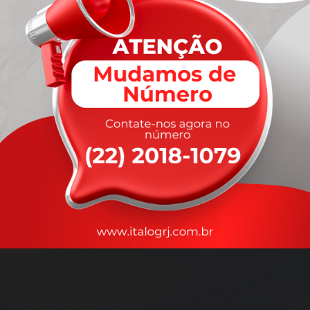
A
rapidez
que você precisa,
com a qualidade que você
merece
.
Nossos motoristas são treinados para garantir a máxima
segurança
durante o transporte, com rastreamento em tempo real.