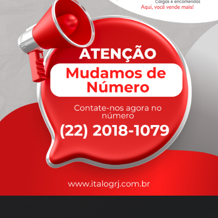
A
rapidez
que você precisa,
com a qualidade que você
merece
.
Nossos motoristas são treinados para garantir a máxima
segurança
durante o transporte, com rastreamento em tempo real.