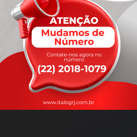
A
rapidez
que você precisa,
com a qualidade que você
merece
.
Nossos motoristas são treinados para garantir a máxima
segurança
durante o transporte, com rastreamento em tempo real.