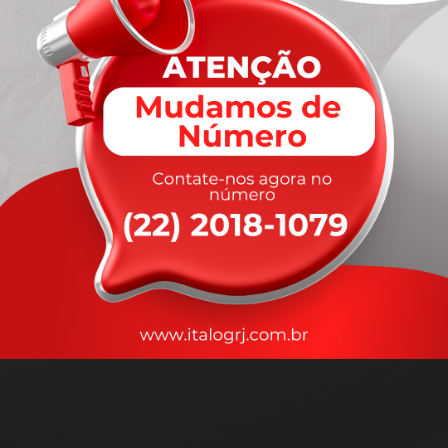
A
rapidez
que você precisa,
com a qualidade que você
merece
.
Nossos motoristas são treinados para garantir a máxima
segurança
durante o transporte, com rastreamento em tempo real.