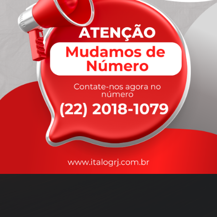
A
rapidez
que você precisa,
com a qualidade que você
merece
.
Nossos motoristas são treinados para garantir a máxima
segurança
durante o transporte, com rastreamento em tempo real.