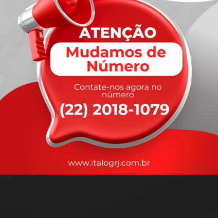
A
rapidez
que você precisa,
com a qualidade que você
merece
.
Nossos motoristas são treinados para garantir a máxima
segurança
durante o transporte, com rastreamento em tempo real.