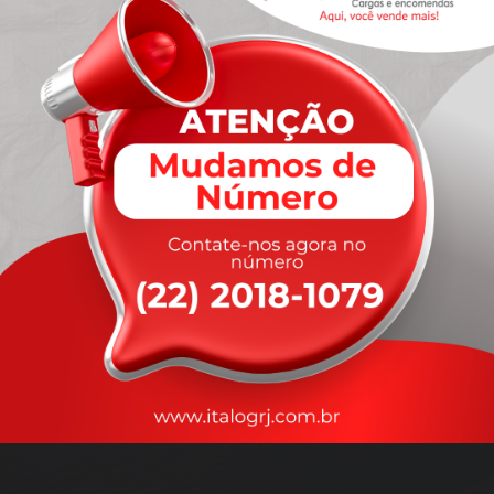
A
rapidez
que você precisa,
com a qualidade que você
merece
.
Nossos motoristas são treinados para garantir a máxima
segurança
durante o transporte, com rastreamento em tempo real.