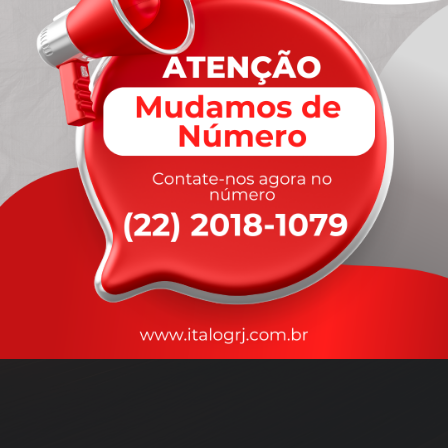
A
rapidez
que você precisa,
com a qualidade que você
merece
.
Nossos motoristas são treinados para garantir a máxima
segurança
durante o transporte, com rastreamento em tempo real.