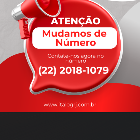
A
rapidez
que você precisa,
com a qualidade que você
merece
.
Nossos motoristas são treinados para garantir a máxima
segurança
durante o transporte, com rastreamento em tempo real.