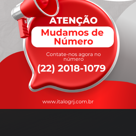
A
rapidez
que você precisa,
com a qualidade que você
merece
.
Nossos motoristas são treinados para garantir a máxima
segurança
durante o transporte, com rastreamento em tempo real.