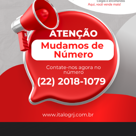
A
rapidez
que você precisa,
com a qualidade que você
merece
.
Nossos motoristas são treinados para garantir a máxima
segurança
durante o transporte, com rastreamento em tempo real.