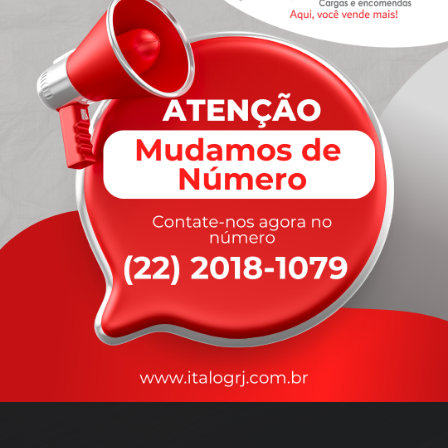
A
rapidez
que você precisa,
com a qualidade que você
merece
.
Nossos motoristas são treinados para garantir a máxima
segurança
durante o transporte, com rastreamento em tempo real.