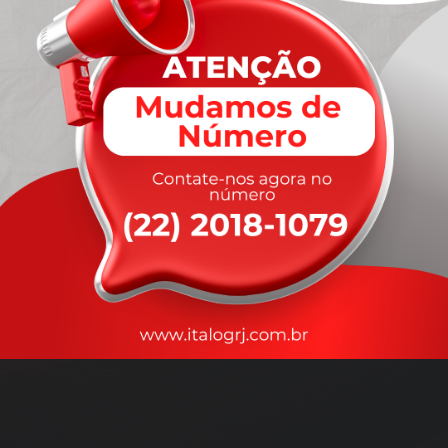
A
rapidez
que você precisa,
com a qualidade que você
merece
.
Nossos motoristas são treinados para garantir a máxima
segurança
durante o transporte, com rastreamento em tempo real.