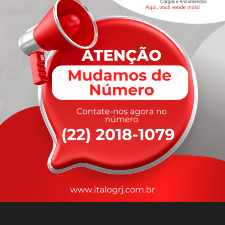
A
rapidez
que você precisa,
com a qualidade que você
merece
.
Nossos motoristas são treinados para garantir a máxima
segurança
durante o transporte, com rastreamento em tempo real.