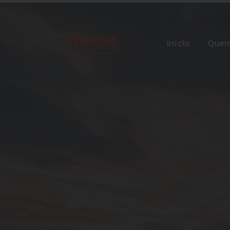
Início
Quem