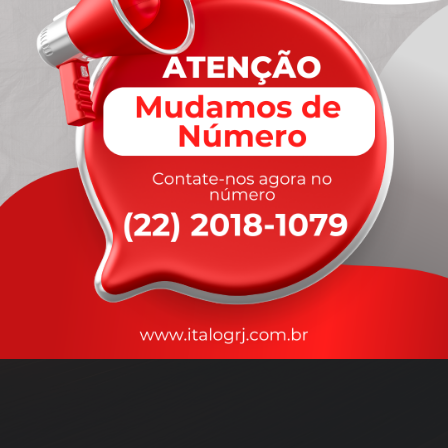
A
rapidez
que você precisa,
com a qualidade que você
merece
.
Nossos motoristas são treinados para garantir a máxima
segurança
durante o transporte, com rastreamento em tempo real.