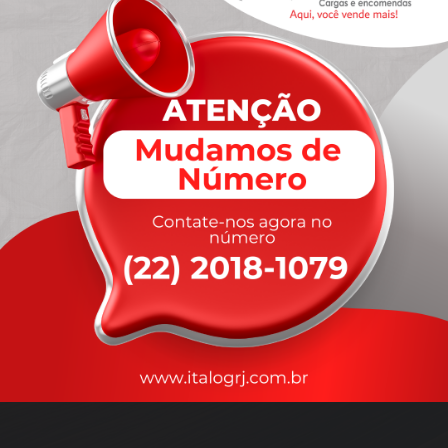
A
rapidez
que você precisa,
com a qualidade que você
merece
.
Nossos motoristas são treinados para garantir a máxima
segurança
durante o transporte, com rastreamento em tempo real.