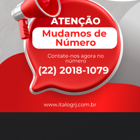
A
rapidez
que você precisa,
com a qualidade que você
merece
.
Nossos motoristas são treinados para garantir a máxima
segurança
durante o transporte, com rastreamento em tempo real.