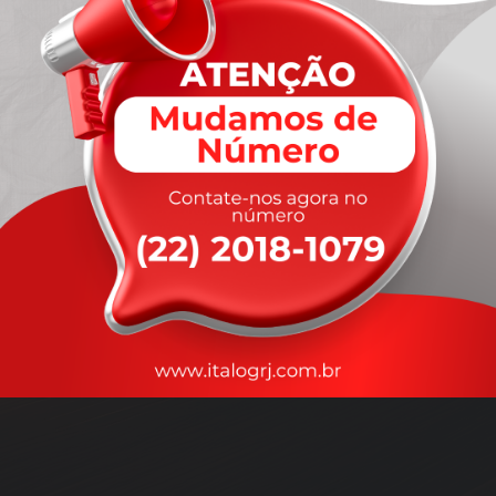
A
rapidez
que você precisa,
com a qualidade que você
merece
.
Nossos motoristas são treinados para garantir a máxima
segurança
durante o transporte, com rastreamento em tempo real.