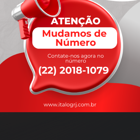
A
rapidez
que você precisa,
com a qualidade que você
merece
.
Nossos motoristas são treinados para garantir a máxima
segurança
durante o transporte, com rastreamento em tempo real.