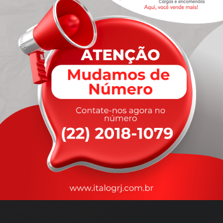
A
rapidez
que você precisa,
com a qualidade que você
merece
.
Nossos motoristas são treinados para garantir a máxima
segurança
durante o transporte, com rastreamento em tempo real.