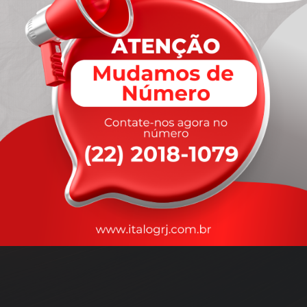
A
rapidez
que você precisa,
com a qualidade que você
merece
.
Nossos motoristas são treinados para garantir a máxima
segurança
durante o transporte, com rastreamento em tempo real.