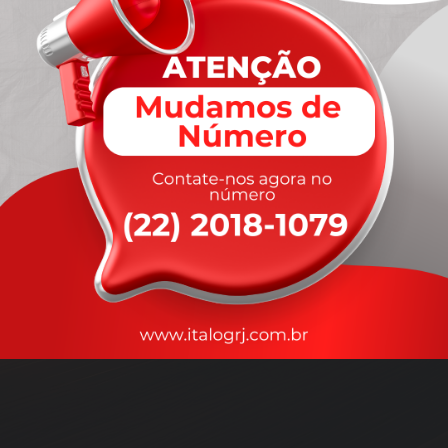
A
rapidez
que você precisa,
com a qualidade que você
merece
.
Nossos motoristas são treinados para garantir a máxima
segurança
durante o transporte, com rastreamento em tempo real.