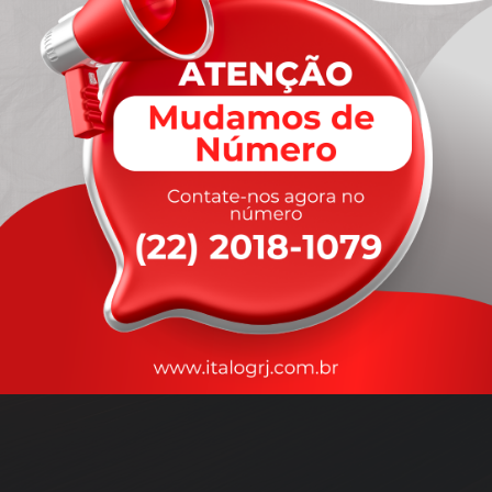
A
rapidez
que você precisa,
com a qualidade que você
merece
.
Nossos motoristas são treinados para garantir a máxima
segurança
durante o transporte, com rastreamento em tempo real.