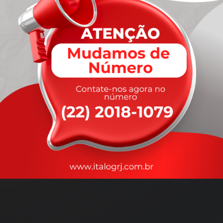
A
rapidez
que você precisa,
com a qualidade que você
merece
.
Nossos motoristas são treinados para garantir a máxima
segurança
durante o transporte, com rastreamento em tempo real.