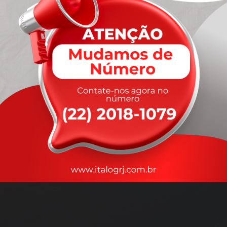
A
rapidez
que você precisa,
com a qualidade que você
merece
.
Nossos motoristas são treinados para garantir a máxima
segurança
durante o transporte, com rastreamento em tempo real.