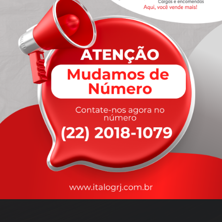
A
rapidez
que você precisa,
com a qualidade que você
merece
.
Nossos motoristas são treinados para garantir a máxima
segurança
durante o transporte, com rastreamento em tempo real.