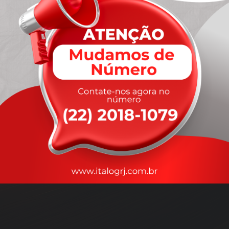
A
rapidez
que você precisa,
com a qualidade que você
merece
.
Nossos motoristas são treinados para garantir a máxima
segurança
durante o transporte, com rastreamento em tempo real.