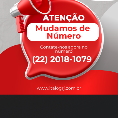
A
rapidez
que você precisa,
com a qualidade que você
merece
.
Nossos motoristas são treinados para garantir a máxima
segurança
durante o transporte, com rastreamento em tempo real.