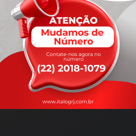
A
rapidez
que você precisa,
com a qualidade que você
merece
.
Nossos motoristas são treinados para garantir a máxima
segurança
durante o transporte, com rastreamento em tempo real.