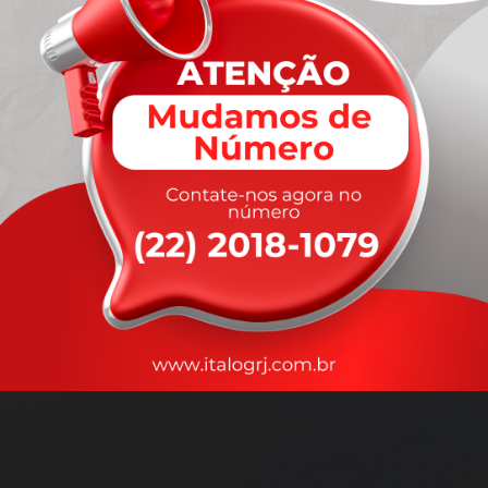
A
rapidez
que você precisa,
com a qualidade que você
merece
.
Nossos motoristas são treinados para garantir a máxima
segurança
durante o transporte, com rastreamento em tempo real.