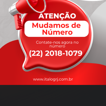
A
rapidez
que você precisa,
com a qualidade que você
merece
.
Nossos motoristas são treinados para garantir a máxima
segurança
durante o transporte, com rastreamento em tempo real.