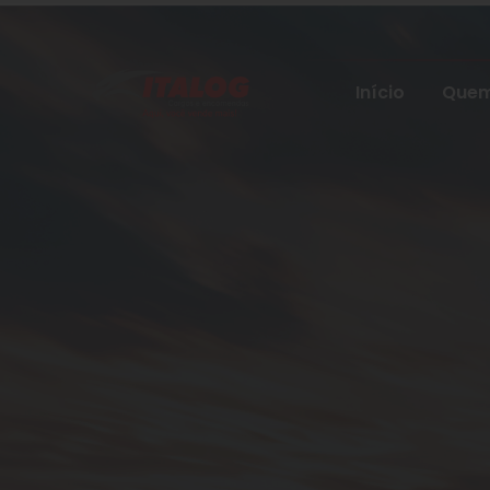
Início
Quem