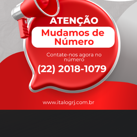
A
rapidez
que você precisa,
com a qualidade que você
merece
.
Nossos motoristas são treinados para garantir a máxima
segurança
durante o transporte, com rastreamento em tempo real.